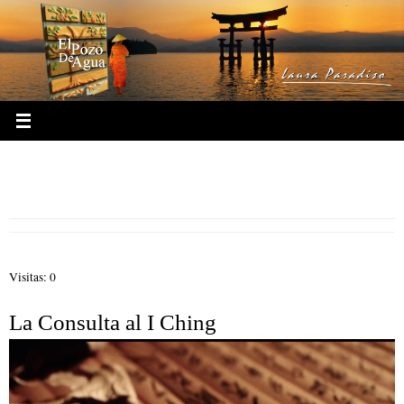
Ir
al
contenido
La Consulta al I Ching Ciudad
Autónoma de Buenos Aires
Visitas: 0
La Consulta al I Ching