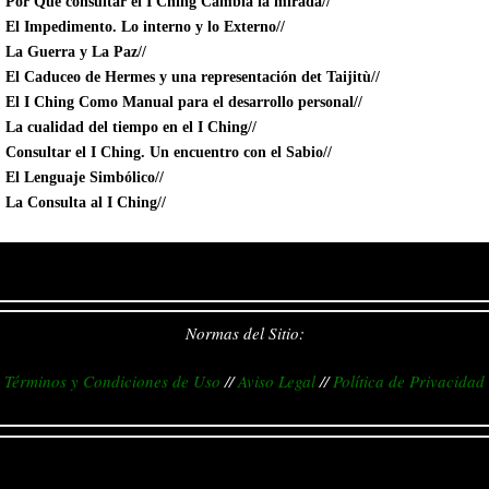
Por Qué consultar el I Ching Cambia la mirada//
El Impedimento. Lo interno y lo Externo//
La Guerra y La Paz//
El Caduceo de Hermes y una representación det Taijitù//
El I Ching Como Manual para el desarrollo personal//
La cualidad del tiempo en el I Ching//
Consultar el I Ching. Un encuentro con el Sabio//
El Lenguaje Simbólico//
La Consulta al I Ching//
Normas del Sitio:
Términos y Condiciones de Uso
//
Aviso Legal
//
Política de Privacidad