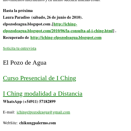
Hasta la próxima
Laura Paradiso (sábado, 26 de junio de 2010).
elpozodeagua.blogspot.com .[
http://iching-
elpozodeagua.blogspot.com/2010/06/la-consulta-al-i-ching.html
] .
Recuperado de
http://iching-elpozodeagua.blogspot.com
Solicita tu entrevista
El Pozo de Agua
Curso Presencial de I Ching
I Ching modalidad a Distancia
WhatsApp (+54911) 57182899
E-mail:
ichingelpozodeagua@gmail.com
chikungpalermo.com
WebSite: