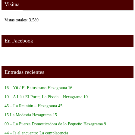
Visitaa
Vistas totales:
3.589
En Facebook
Entradas recientes
16 – Yü / El Entusiasmo Hexagrama 16
10 – A Lü / El Porte, La Pisada – Hexagrama 10
45 – La Reunión – Hexagrama 45
15 La Modestia Hexagrama 15
09 – La Fuerza Domesticadora de lo Pequeño Hexagrama 9
44 – Ir al encuentro La complacencia