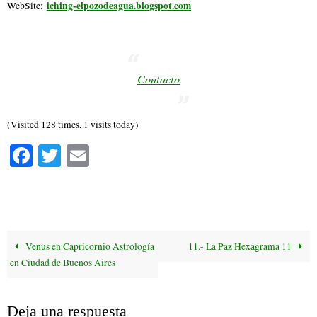
iching-elpozodeagua.blogspot.com
WebSite:
Contacto
(Visited 128 times, 1 visits today)
Fa
T
E
ce
wi
m
bo
tte
ail
ok
r
Venus en Capricornio Astrología
11.- La Paz Hexagrama 11
en Ciudad de Buenos Aires
Deja una respuesta