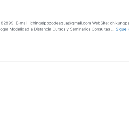
57182899 E-mail: ichingelpozodeagua@gmail.com WebSite: chikung
ología Modalidad a Distancia Cursos y Seminarios Consultas …
Sigue 