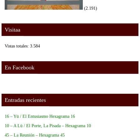
(2.191)
Visitaa
Vistas totales:
3.584
En Facebook
Entradas recientes
16 – Yü / El Entusiasmo Hexagrama 16
10 – A Lü / El Porte, La Pisada – Hexagrama 10
45 – La Reunión – Hexagrama 45