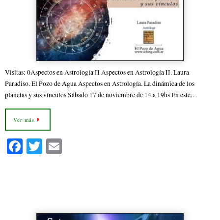
Visitas: 0Aspectos en Astrología II Aspectos en Astrología II. Laura
Paradiso. El Pozo de Agua Aspectos en Astrología. La dinámica de los
planetas y sus vínculos Sábado 17 de noviembre de 14 a 19hs En este…
Ver más
Fa
T
E
ce
wi
m
bo
tte
ail
Astrología en Palermo Saturno el
ok
r
Señor del Tiempo