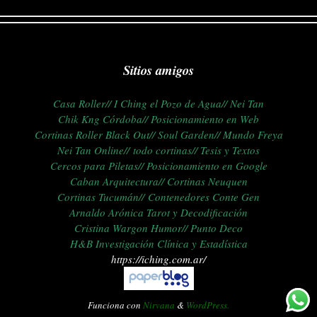
Sitios amigos
Casa Roller//
I Ching el Pozo de Agua//
Nei Tan
Chik Kng Córdoba//
Posicionamiento en Web
Cortinas Roller Black Out//
Soul Garden//
Mundo Freya
Nei Tan Online//
todo cortinas//
Tesis y Textos
Cercos para Piletas//
Posicionamiento en Google
Caban Arquitectura//
C
ortinas Neuquen
Cortinas Tucumán//
Contenedores Conte Gen
Arnaldo Arónica Tarot y Decodificación
Cristina Wargon Humor//
Punto Deco
H&B Investigación Clínica y Estadística
https://iching.com.ar/
Funciona con
Nirvana
&
WordPress.