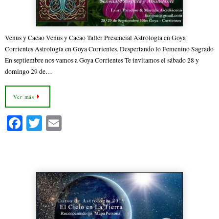
Venus y Cacao Venus y Cacao Taller Presencial Astrología en Goya
Corrientes Astrología en Goya Corrientes. Despertando lo Femenino Sagrado
En septiembre nos vamos a Goya Corrientes Te invitamos el sábado 28 y
domingo 29 de…
Ver más
Fa
T
E
ce
wi
m
bo
tte
ail
Curso de Astrología 2022
ok
r