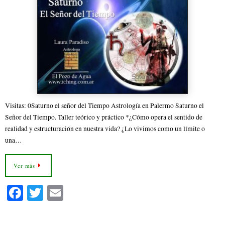
Visitas: 0Saturno el señor del Tiempo Astrología en Palermo Saturno el
Señor del Tiempo. Taller teórico y práctico *¿Cómo opera el sentido de
realidad y estructuración en nuestra vida? ¿Lo vivimos como un límite o
una…
Ver más
Fa
T
E
ce
wi
m
bo
tte
ail