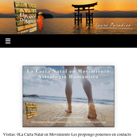
Ir
al
contenido
La Carta Natal en Movimiento
Visitas: 0La Carta Natal en Movimiento Les propongo ponernos en contacto