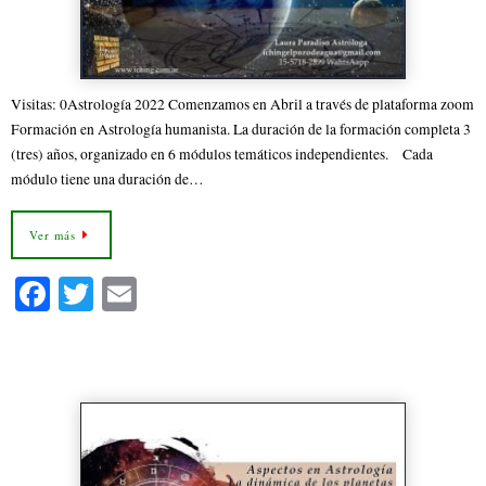
Visitas: 0Astrología 2022 Comenzamos en Abril a través de plataforma zoom
Formación en Astrología humanista. La duración de la formación completa 3
(tres) años, organizado en 6 módulos temáticos independientes. Cada
módulo tiene una duración de…
Ver más
Fa
T
E
ce
wi
m
bo
tte
ail
Aspectos en Astrología II
ok
r