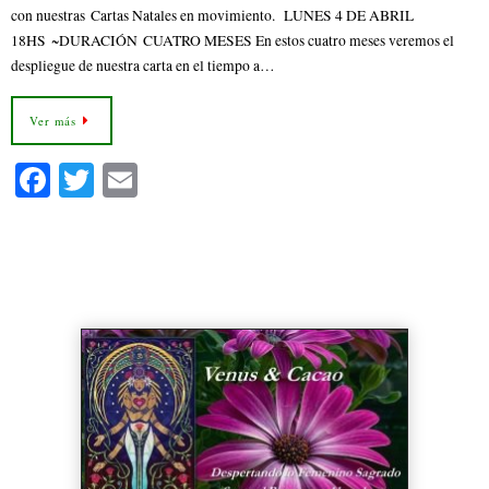
con nuestras Cartas Natales en movimiento. LUNES 4 DE ABRIL
18HS ~DURACIÓN CUATRO MESES En estos cuatro meses veremos el
despliegue de nuestra carta en el tiempo a…
Ver más
Fa
T
E
ce
wi
m
bo
tte
ail
Venus y Cacao Taller Presencial
ok
r
Astrología en Goya Corrientes