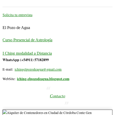
Solicita tu entrevista
El Pozo de Agua
Curso Presencial de Astrología
I Ching modalidad a Distancia
WhatsApp (+54911) 57182899
E-mail:
ichingelpozodeagua@gmail.com
iching-elpozodeagua.blogspot.com
WebSite:
Contacto