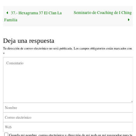
ok
r
Seminario de Coaching de I Ching
37.- Hexagrama 37 El Clan La
Familia
Deja una respuesta
Tu dirección de correo electrónico no será publicada.
Los campos obligatorios están marcados con
*
Guarda mi nombre, correo electrónico y dirección de mi web en mi navegador para la