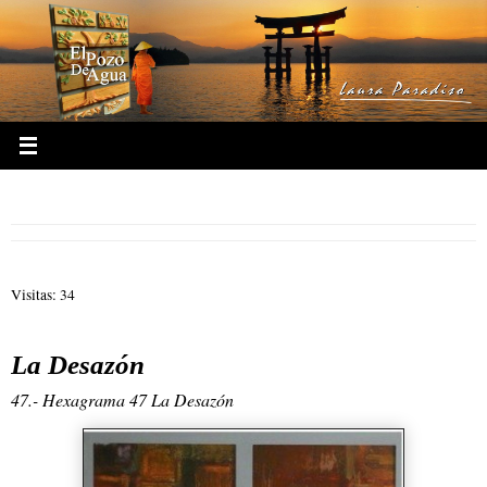
Ir
al
contenido
47.- Hexagrama 47 La Desazón
Visitas: 34
La Desazón
47.- Hexagrama 47 La Desazón