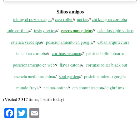
Sitios amigos
iching el pozo de agua
//
casa roller
//
nei tan
//
chi kung en cordoba
todo cortinas
//
tesis y textos
//
cercos para piletas
//
caleidoscopio videos
estetica verde spa
//
posicionamiento en google
//
caban arquitectura
tai chi en cordoba
//
cortinas neuquen
//
patricia bollo fotoarte
posicionamiento en web
//
flavia catoni
//
cortinas roller black out
escuela medicina china
//
soul garden
//
posicionamiento google
mundo freya
//
nei tan-online
//
em comunicacion
//
eightfilms
(Visited 2.317 times, 1 visits today)
Fa
T
E
ce
wi
m
bo
tte
ail