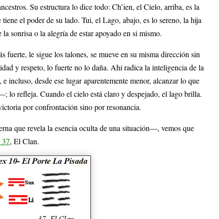
ncestros. Su estructura lo dice todo: Ch’ien, el Cielo, arriba, es la
tiene el poder de su lado. Tui, el Lago, abajo, es lo sereno, la hija
 la sonrisa o la alegría de estar apoyado en si mismo.
ás fuerte, le sigue los talones, se mueve en su misma dirección sin
ad y respeto, lo fuerte no lo daña. Ahí radica la inteligencia de la
l, e incluso, desde ese lugar aparentemente menor, alcanzar lo que
lo refleja. Cuando el cielo está claro y despejado, el lago brilla.
victoria por confrontación sino por resonancia.
erna que revela la esencia oculta de una situación—, vemos que
 37
, El Clan.