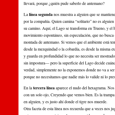
llevará, porque ¿quién pude saberlo de antemano?
línea segunda
La
nos muestra a alguien que se mantiene f
por la compañía. Quien camina “solitario” no es alguien 
su camino. Aquí, el Lago se transforma en Trueno, y el 
movimiento espontáneo, sin especulación, que no busca d
montada de antemano. Si vemos que el ambiente está tens
desde la mezquindad o la cobardía, es desde la misma expr
y guarda en profundidad lo que no necesita ser mostrado
sin impostura— pero la superficie del Lago decide cuán
verdad, simplemente no la exponemos donde no va a ser
porque no necesitamos que nadie más lo valide ni lo pre
tercera línea
En la
aparece el nudo del hexagrama. Nos 
con un solo ojo, Creyendo que vemos bien. Es la trampa
en alguien, y es justo ahí donde el tigre nos muerde.
Otra faceta de esta línea nos recuerda que a veces nos j