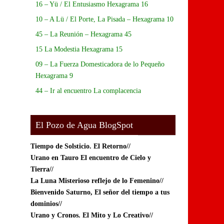
16 – Yü / El Entusiasmo Hexagrama 16
10 – A Lü / El Porte, La Pisada – Hexagrama 10
45 – La Reunión – Hexagrama 45
15 La Modestia Hexagrama 15
09 – La Fuerza Domesticadora de lo Pequeño
Hexagrama 9
44 – Ir al encuentro La complacencia
El Pozo de Agua BlogSpot
Tiempo de Solsticio.
El Retorno//
Urano en Tauro El encuentro de Cielo y
Tierra//
La Luna Misterioso reflejo de lo Femenino//
Bienvenido Saturno, El señor del tiempo a tus
dominios//
Urano y Cronos. El Mito y Lo Creativo//