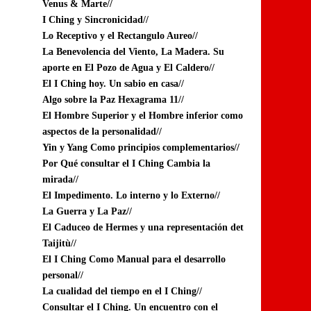
Venus & Marte//
I Ching y Sincronicidad//
Lo Receptivo y el Rectangulo Aureo//
La Benevolencia del Viento, La Madera. Su
aporte en El Pozo de Agua y El Caldero//
El I Ching hoy. Un sabio en casa//
Algo sobre la Paz Hexagrama 11//
El Hombre Superior y el Hombre inferior como
aspectos de la personalidad//
Yin y Yang Como principios complementarios//
Por Qué consultar el I Ching Cambia la
mirada//
El Impedimento. Lo interno y lo Externo//
La Guerra y La Paz//
El Caduceo de Hermes y una representación det
Taijitù//
El I Ching Como Manual para el desarrollo
personal//
La cualidad del tiempo en el I Ching//
Consultar el I Ching. Un encuentro con el