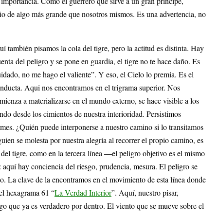
importancia. Como el guerrero que sirve a un gran príncipe,
icio de algo más grande que nosotros mismos. Es una advertencia, no
í también pisamos la cola del tigre, pero la actitud es distinta. Hay
nta del peligro y se pone en guardia, el tigre no te hace daño. Es
idado, no me hago el valiente”. Y eso, el Cielo lo premia. Es el
 conducta. Aqui nos encontramos en el trigrama superior. Nos
ienza a materializarse en el mundo externo, se hace visible a los
do desde los cimientos de nuestra interioridad. Persistimos
irmes. ¿Quién puede interponerse a nuestro camino si lo transitamos
guien se molesta por nuestra alegría al recorrer el propio camino, es
del tigre, como en la tercera línea —el peligro objetivo es el mismo
l: aquí hay conciencia del riesgo, prudencia, mesura. El peligro se
nto. La clave de la encontramos en el movimiento de esta línea donde
 el hexagrama 61 “
La Verdad Interior
”. Aquí, nuestro pisar,
algo que ya es verdadero por dentro. El viento que se mueve sobre el