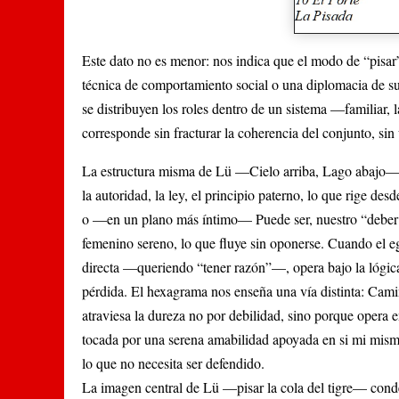
Este dato no es menor: nos indica que el modo de “pisa
técnica de comportamiento social o una diplomacia de sup
se distribuyen los roles dentro de un sistema —familiar, 
corresponde sin fracturar la coherencia del conjunto, sin 
La estructura misma de Lü —Cielo arriba, Lago abajo— e
la autoridad, la ley, el principio paterno, lo que rige des
o —en un plano más íntimo— Puede ser, nuestro “deber ser
femenino sereno, lo que fluye sin oponerse. Cuando el e
directa —queriendo “tener razón”—, opera bajo la lógica
pérdida. El hexagrama nos enseña una vía distinta: Cami
atraviesa la dureza no por debilidad, sino porque opera 
tocada por una serena amabilidad apoyada en si mi mism
lo que no necesita ser defendido.
La imagen central de Lü —pisar la cola del tigre— conden