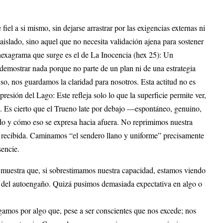
iel a si mismo, sin dejarse arrastrar por las exigencias externas ni
aislado, sino aquel que no necesita validación ajena para sostener
hexagrama que surge es el de La Inocencia (hex 25): Un
emostrar nada porque no parte de un plan ni de una estrategia
o, nos guardamos la claridad para nosotros. Esta actitud no es
esión del Lago: Este refleja solo lo que la superficie permite ver,
. Es cierto que el Trueno late por debajo —espontáneo, genuino,
do y cómo eso se expresa hacia afuera. No reprimimos nuestra
 recibida. Caminamos “el sendero llano y uniforme” precisamente
sencie.
muestra que, si sobrestimamos nuestra capacidad, estamos viendo
 del autoengaño. Quizá pusimos demasiada expectativa en algo o
ugamos por algo que, pese a ser conscientes que nos excede; nos