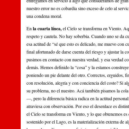
entregamos en servicio a algo que consideramos de gran 
nuestro error no es cobardía sino exceso de celo al serv
una condena moral.
la cuarta línea,
En
el Cielo se transforma en Viento. Aqu
respeto y cautela. No hay soberbia. Cuando uno se da cue
esa actitud de “sé que esto es delicado, me muevo con cu
final afortunado de darse cuenta del riesgo y ajustar la
pusimos en contacto con nuestra verdad, y esa verdad com
demás. Hemos definido la “cosa” y la estamos construyen
poniendo un pie delante del otro. Correctos, erguidos, f
con resolución, alegría y con conciencia del costo? Si al
su problema, no el nuestro. Acá también pisamos la cola 
—, pero la diferencia básica radica en la actitud persona
atraviesa con observación. Por eso el desenlace es disti
el Cielo se transforma en Viento, y lo que obtenemos es
sostenido por el Lago, es la materialización externa de 