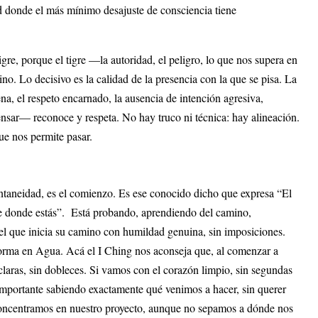
d donde el más mínimo desajuste de consciencia tiene
tigre, porque el tigre —la autoridad, el peligro, lo que nos supera en
no. Lo decisivo es la calidad de la presencia con la que se pisa. La
lena, el respeto encarnado, la ausencia de intención agresiva,
nsar— reconoce y respeta. No hay truco ni técnica: hay alineación.
que nos permite pasar.
taneidad, es el comienzo. Es ese conocido dicho que expresa “El
 de donde estás”. Está probando, aprendiendo del camino,
el que inicia su camino con humildad genuina, sin imposiciones.
forma en Agua. Acá el I Ching nos aconseja que, al comenzar a
claras, sin dobleces. Si vamos con el corazón limpio, sin segundas
 importante sabiendo exactamente qué venimos a hacer, sin querer
 concentramos en nuestro proyecto, aunque no sepamos a dónde nos