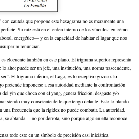
r” con cautela que propone este hexagrama no es meramente una
erficie. Su raíz está en el orden interno de los vínculos: en cómo
laboral, energético— y en la capacidad de habitar el lugar que nos
usurpar ni renunciar.
s elocuente también en este plano. El trigrama superior representa
de lo alto: puede ser un jefe, una institución, una norma trascendente,
”. El trigrama inferior, el Lago, es lo receptivo gozoso: lo
go pretende imponerse a esa autoridad mediante la confrontación
 del yin que choca con el yang, genera fricción, desgaste y/o
nar siendo muy consciente de lo que tengo delante. Esto lo blando
en una frecuencia que la rigidez no puede combatir. La autoridad,
a, se ablanda —no por derrota, sino porque algo en ella reconoce
sa todo esto en un símbolo de precisión casi iniciática.