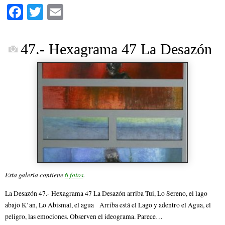
Fa
T
E
ce
wi
m
bo
tte
ail
47.- Hexagrama 47 La Desazón
ok
r
Esta galería contiene
6 fotos
.
La Desazón 47.- Hexagrama 47 La Desazón arriba Tui, Lo Sereno, el lago
abajo K’an, Lo Abismal, el agua Arriba está el Lago y adentro el Agua, el
peligro, las emociones. Observen el ideograma. Parece…