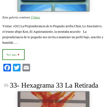
Esta galería contiene
3 fotos
.
Visitas: 4262 La Preponderancia de lo Pequeño arriba Chen, Lo Suscitativo,
el trueno abajo Ken, El Aquietamiento, la montaña necesito La
preponderancia de lo pequeño nos invita a mantener un perfil bajo, sencillo y
humilde….
Ver más
Fa
T
E
ce
wi
m
bo
tte
ail
33- Hexagrama 33 La Retirada
ok
r