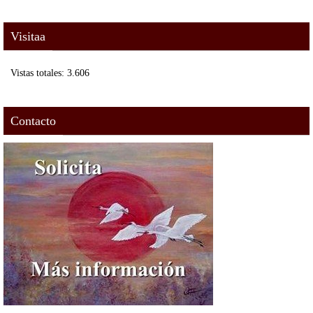
ok
r
Visitaa
Vistas totales:
3.606
Contacto