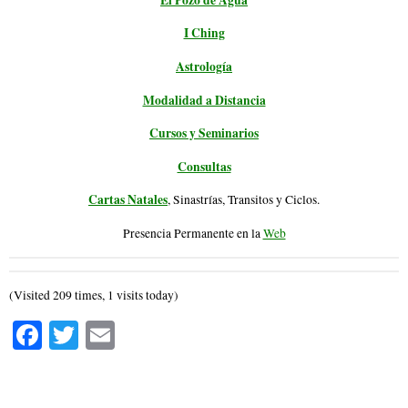
I Ching
Astrología
Modalidad a Distancia
Cursos y Seminarios
Consultas
Cartas Natales
, Sinastrías, Transitos y Ciclos.
Presencia Permanente en la
Web
(Visited 209 times, 1 visits today)
Fa
T
E
ce
wi
m
bo
tte
ail