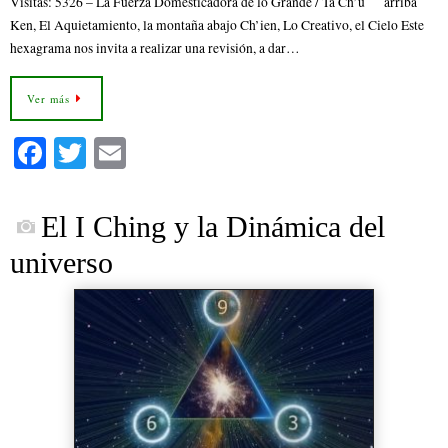
Visitas: 5326 – La Fuerza Domesticadora de lo Grande / Ta Ch’u arriba
Ken, El Aquietamiento, la montaña abajo Ch’ien, Lo Creativo, el Cielo Este
hexagrama nos invita a realizar una revisión, a dar…
Ver más
Fa
T
E
ce
wi
m
bo
tte
ail
El I Ching y la Dinámica del
ok
r
universo