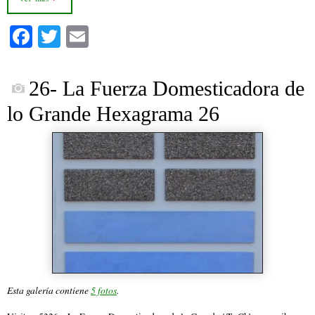
Fa
T
E
ce
wi
m
bo
tte
ail
26- La Fuerza Domesticadora de
ok
r
lo Grande Hexagrama 26
Esta galería contiene
5 fotos
.