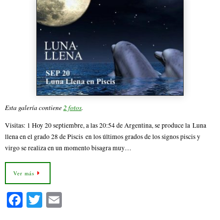
Esta galería contiene
2 fotos
.
Visitas: 1 Hoy 20 septiembre, a las 20:54 de Argentina, se produce la Luna
llena en el grado 28 de Piscis en los últimos grados de los signos piscis y
virgo se realiza en un momento bisagra muy…
Ver más
Fa
T
E
ce
wi
m