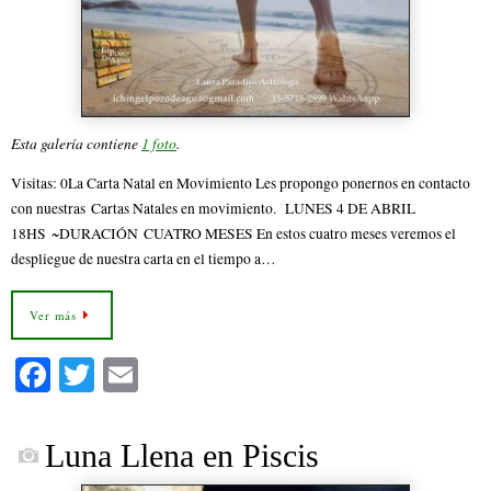
Esta galería contiene
1 foto
.
Visitas: 0La Carta Natal en Movimiento Les propongo ponernos en contacto
con nuestras Cartas Natales en movimiento. LUNES 4 DE ABRIL
18HS ~DURACIÓN CUATRO MESES En estos cuatro meses veremos el
despliegue de nuestra carta en el tiempo a…
Ver más
Fa
T
E
ce
wi
m
bo
tte
ail
Luna Llena en Piscis
ok
r