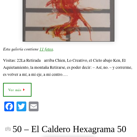
Esta galería contiene
11 fotos
.
Visitas: 22La Retirada arriba Chien, Lo Creativo, el Cielo abajo Ken, El
Aquietamiento, la montaña Retirarse, es poder decir: – Así, no. – y correrme,
es volver a mí, a mi eje, a mi centro….
Ver más
Fa
T
E
ce
wi
m
bo
tte
ail
50 – El Caldero Hexagrama 50
ok
r