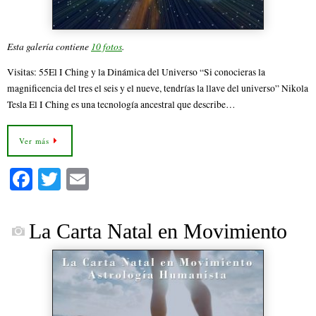
Esta galería contiene
10 fotos
.
Visitas: 55El I Ching y la Dinámica del Universo “Si conocieras la
magnificencia del tres el seis y el nueve, tendrías la llave del universo” Nikola
Tesla El I Ching es una tecnología ancestral que describe…
Ver más
Fa
T
E
ce
wi
m
bo
tte
ail
La Carta Natal en Movimiento
ok
r