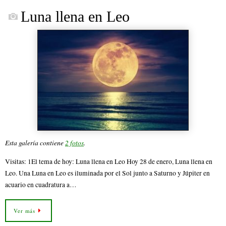
bo
tte
ail
Luna llena en Leo
ok
r
Esta galería contiene
2 fotos
.
Visitas: 1El tema de hoy: Luna llena en Leo Hoy 28 de enero, Luna llena en
Leo. Una Luna en Leo es iluminada por el Sol junto a Saturno y Júpiter en
acuario en cuadratura a…
Ver más