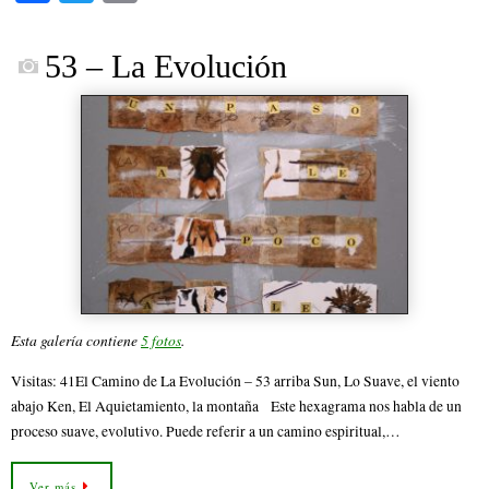
ce
wi
m
bo
tte
ail
53 – La Evolución
ok
r
Esta galería contiene
5 fotos
.
Visitas: 41El Camino de La Evolución – 53 arriba Sun, Lo Suave, el viento
abajo Ken, El Aquietamiento, la montaña Este hexagrama nos habla de un
proceso suave, evolutivo. Puede referir a un camino espiritual,…
Ver más