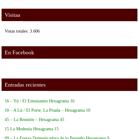
Visitaa
Vistas totales:
3.606
En Facebook
Entradas recientes
16 – Yü / El Entusiasmo Hexagrama 16
10 – A Lü / El Porte, La Pisada – Hexagrama 10
45 – La Reunión – Hexagrama 45
15 La Modestia Hexagrama 15
09 – La Fuerza Domesticadora de lo Pequeño Hexagrama 9