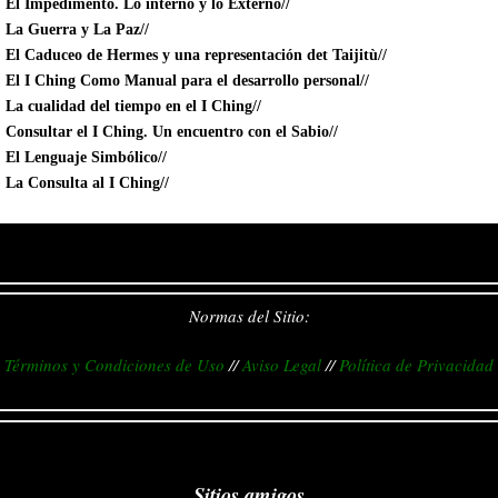
El Impedimento. Lo interno y lo Externo//
La Guerra y La Paz//
El Caduceo de Hermes y una representación det Taijitù//
El I Ching Como Manual para el desarrollo personal//
La cualidad del tiempo en el I Ching//
Consultar el I Ching. Un encuentro con el Sabio//
El Lenguaje Simbólico//
La Consulta al I Ching//
Normas del Sitio:
Términos y Condiciones de Uso
//
Aviso Legal
//
Política de Privacidad
Sitios amigos