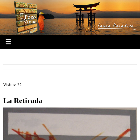
Ir
al
contenido
33- Hexagrama 33 La Retirada
Visitas: 22
La Retirada