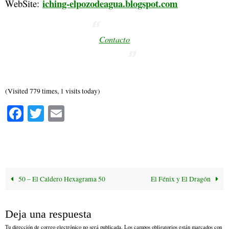
iching-elpozodeagua.blogspot.com
WebSite:
Contacto
(Visited 779 times, 1 visits today)
Fa
T
E
ce
wi
m
bo
tte
ail
ok
r
50 – El Caldero Hexagrama 50
El Fénix y El Dragón
Deja una respuesta
Tu dirección de correo electrónico no será publicada.
Los campos obligatorios están marcados con