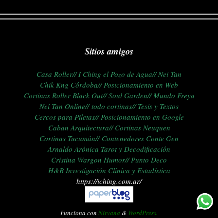
Sitios amigos
Casa Roller//
I Ching el Pozo de Agua//
Nei Tan
Chik Kng Córdoba//
Posicionamiento en Web
Cortinas Roller Black Out//
Soul Garden//
Mundo Freya
Nei Tan Online//
todo cortinas//
Tesis y Textos
Cercos para Piletas//
Posicionamiento en Google
Caban Arquitectura//
C
ortinas Neuquen
Cortinas Tucumán//
Contenedores Conte Gen
Arnaldo Arónica Tarot y Decodificación
Cristina Wargon Humor//
Punto Deco
H&B Investigación Clínica y Estadística
https://iching.com.ar/
Funciona con
Nirvana
&
WordPress.