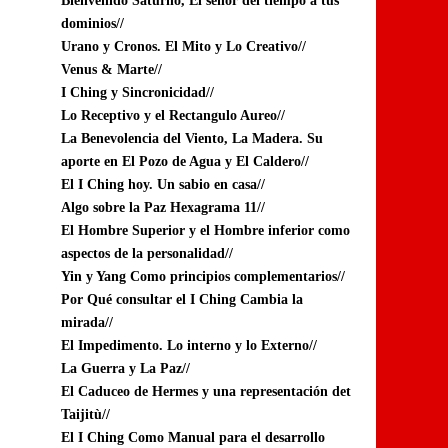
Bienvenido Saturno, El señor del tiempo a tus
dominios//
Urano y Cronos. El Mito y Lo Creativo//
Venus & Marte//
I Ching y Sincronicidad//
Lo Receptivo y el Rectangulo Aureo//
La Benevolencia del Viento, La Madera. Su
aporte en El Pozo de Agua y El Caldero//
El I Ching hoy. Un sabio en casa//
Algo sobre la Paz Hexagrama 11//
El Hombre Superior y el Hombre inferior como
aspectos de la personalidad//
Yin y Yang Como principios complementarios//
Por Qué consultar el I Ching Cambia la
mirada//
El Impedimento. Lo interno y lo Externo//
La Guerra y La Paz//
El Caduceo de Hermes y una representación det
Taijitù//
El I Ching Como Manual para el desarrollo