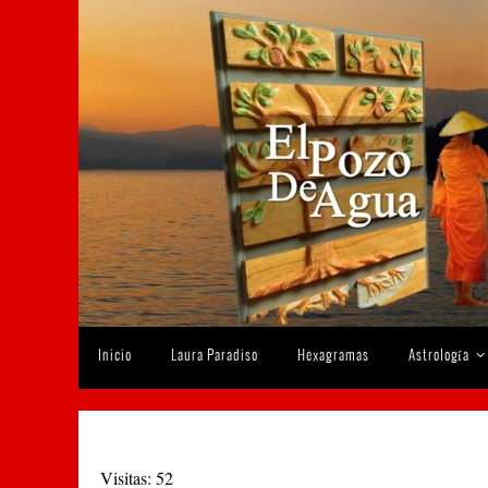
Ir
al
contenido
Ir
Inicio
Laura Paradiso
Hexagramas
Astrología
al
contenido
Visitas: 52