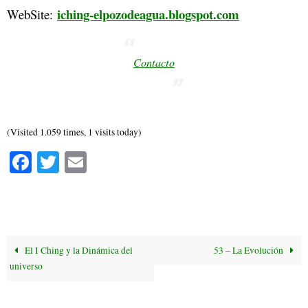
iching-elpozodeagua.blogspot.com
WebSite:
Contacto
(Visited 1.059 times, 1 visits today)
Fa
T
E
ce
wi
m
bo
tte
ail
ok
r
El I Ching y la Dinámica del
53 – La Evolución
universo