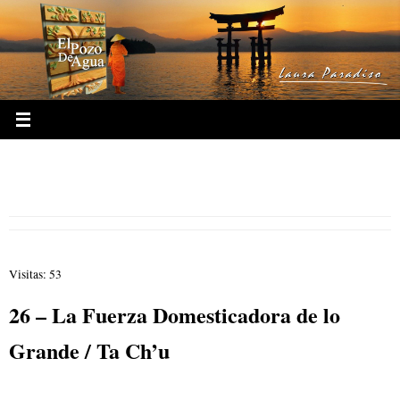
Ir
al
contenido
26- La Fuerza Domesticadora de lo
Grande Hexagrama 26
Visitas: 53
26 – La Fuerza Domesticadora de lo
Grande / Ta Ch’u