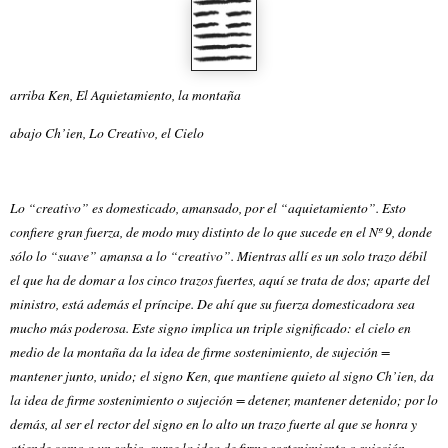
arriba Ken, El Aquietamiento, la montaña
abajo Ch’ien, Lo Creativo, el Cielo
Lo “creativo” es domesticado, amansado, por el “aquietamiento”. Esto
confiere gran fuerza, de modo muy distinto de lo que sucede en el Nº 9, donde
sólo lo “suave” amansa a lo “creativo”. Mientras allí es un solo trazo débil
el que ha de domar a los cinco trazos fuertes, aquí se trata de dos; aparte del
ministro, está además el príncipe. De ahí que su fuerza domesticadora sea
mucho más poderosa. Este signo implica un triple significado: el cielo en
medio de la montaña da la idea de firme sostenimiento, de sujeción =
mantener junto, unido; el signo Ken, que mantiene quieto al signo Ch’ien, da
la idea de firme sostenimiento o sujeción = detener, mantener detenido; por lo
demás, al ser el rector del signo en lo alto un trazo fuerte al que se honra y
atiende como a un sabio, surge la idea de firme sostenimiento o sujeción =