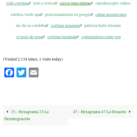
todo cortinas
//
tesis y textos
//
cercos para piletas
//
caleidoscopio videos
estetica verde spa
//
posicionamiento en google
//
caban arquitectura
tai chi en cordoba
//
cortinas neuquen
//
patricia bollo fotoarte
el pozo de agua
//
cortinas tucumán
//
contenedores conte gen
(Visited 2.134 times, 1 visits today)
Fa
T
E
ce
wi
m
bo
tte
ail
ok
r
23.- Hexagrama 23 La
47.- Hexagrama 47 La Desazón
Desintegración