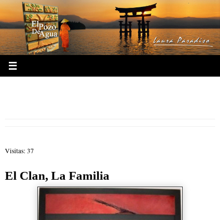
Ir
al
contenido
37.- Hexagrama 37 El Clan La
Familia
Visitas: 37
El Clan, La Familia