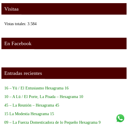
Visitaa
Vistas totales:
3.584
En Facebook
Entradas recientes
16 – Yü / El Entusiasmo Hexagrama 16
10 – A Lü / El Porte, La Pisada – Hexagrama 10
45 – La Reunión – Hexagrama 45
15 La Modestia Hexagrama 15
09 – La Fuerza Domesticadora de lo Pequeño Hexagrama 9