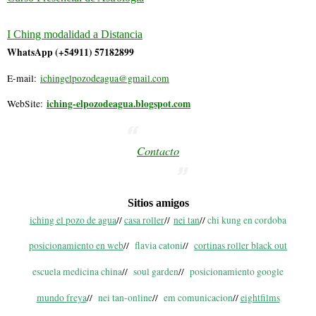
I Ching modalidad a Distancia
WhatsApp (+54911) 57182899
E-mail:
ichingelpozodeagua@gmail.com
iching-elpozodeagua.blogspot.com
WebSite:
Contacto
Sitios amigos
iching el pozo de agua
//
casa roller
//
nei tan
//
chi kung en cordoba
posicionamiento en web
//
flavia catoni
//
cortinas roller black out
escuela medicina china
//
soul garden
//
posicionamiento google
mundo freya
//
nei tan-online
//
em comunicacion
//
eightfilms