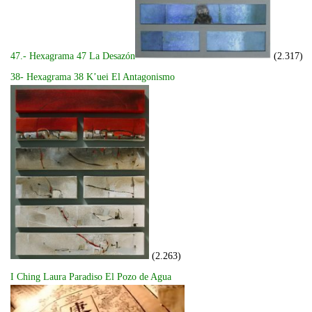
47.- Hexagrama 47 La Desazón
(2.317)
38- Hexagrama 38 K’uei El Antagonismo
(2.263)
I Ching Laura Paradiso El Pozo de Agua