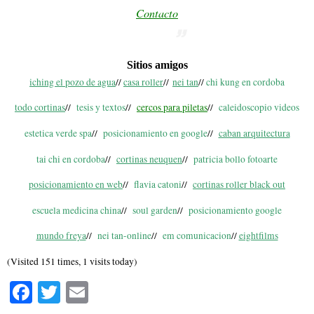
Contacto
Sitios amigos
iching el pozo de agua
//
casa roller
//
nei tan
//
chi kung en cordoba
todo cortinas
//
tesis y textos
//
cercos para piletas
//
caleidoscopio videos
estetica verde spa
//
posicionamiento en google
//
caban arquitectura
tai chi en cordoba
//
cortinas neuquen
//
patricia bollo fotoarte
posicionamiento en web
//
flavia catoni
//
cortinas roller black out
escuela medicina china
//
soul garden
//
posicionamiento google
mundo freya
//
nei tan-online
//
em comunicacion
//
eightfilms
(Visited 151 times, 1 visits today)
Fa
T
E