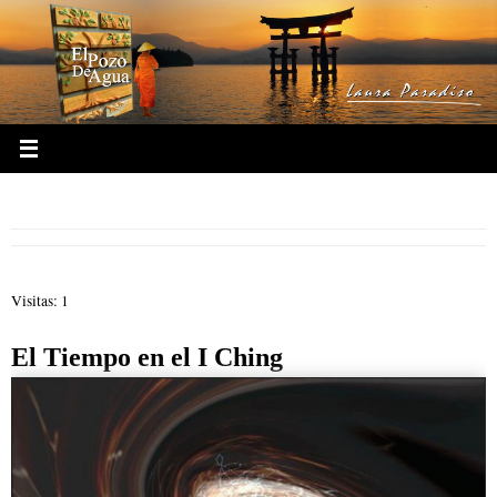
Ir
al
contenido
I Ching OnLine en Español
Visitas: 1
El Tiempo en el I Ching