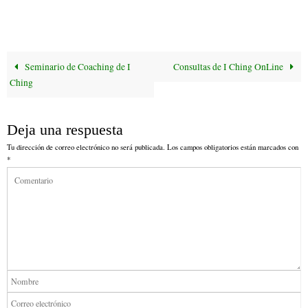
ce
wi
m
bo
tte
ail
ok
r
Seminario de Coaching de I
Consultas de I Ching OnLine
Ching
Deja una respuesta
Tu dirección de correo electrónico no será publicada.
Los campos obligatorios están marcados con
*