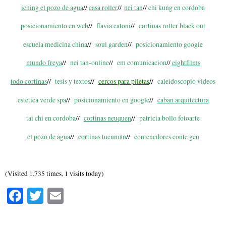
iching el pozo de agua
//
casa roller
//
nei tan
//
chi kung en cordoba
posicionamiento en web
//
flavia catoni
//
cortinas roller black out
escuela medicina china
//
soul garden
//
posicionamiento google
mundo freya
//
nei tan-online
//
em comunicacion
//
eightfilms
todo cortinas
//
tesis y textos
//
cercos para piletas
//
caleidoscopio videos
estetica verde spa
//
posicionamiento en google
//
caban arquitectura
tai chi en cordoba
//
cortinas neuquen
//
patricia bollo fotoarte
el pozo de agua
//
cortinas tucumán
//
contenedores conte gen
(Visited 1.735 times, 1 visits today)
Fa
T
E
ce
wi
m