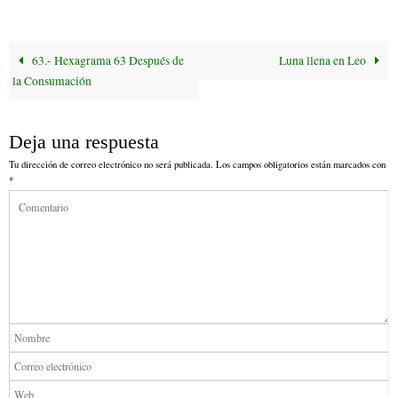
bo
tte
ail
ok
r
63.- Hexagrama 63 Después de
Luna llena en Leo
la Consumación
Deja una respuesta
Tu dirección de correo electrónico no será publicada.
Los campos obligatorios están marcados con
*