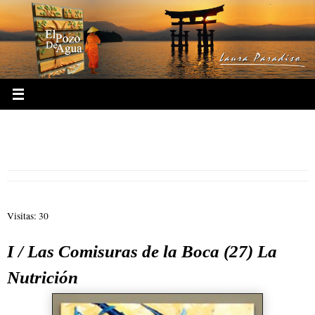
Ir
al
contenido
27.- Hexagrama 27 Las Comisuras
de la Boca La Nutrición
Visitas: 30
I / Las Comisuras de la Boca (27) La
Nutrición