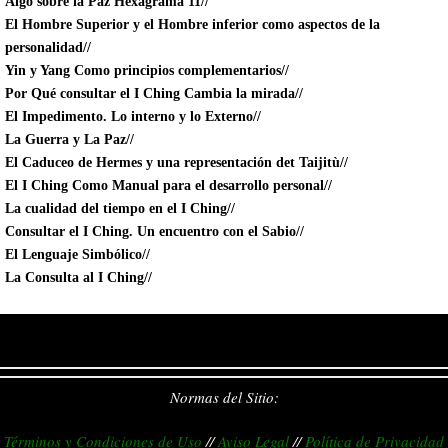
Algo sobre la Paz Hexagrama 11//
El Hombre Superior y el Hombre inferior como aspectos de la
personalidad//
Yin y Yang Como principios complementarios//
Por Qué consultar el I Ching Cambia la mirada//
El Impedimento. Lo interno y lo Externo//
La Guerra y La Paz//
El Caduceo de Hermes y una representación det Taijitù//
El I Ching Como Manual para el desarrollo personal//
La cualidad del tiempo en el I Ching//
Consultar el I Ching. Un encuentro con el Sabio//
El Lenguaje Simbólico//
La Consulta al I Ching//
Normas del Sitio:
Términos y Condiciones de Uso
//
Aviso Legal
//
Política de Privacidad