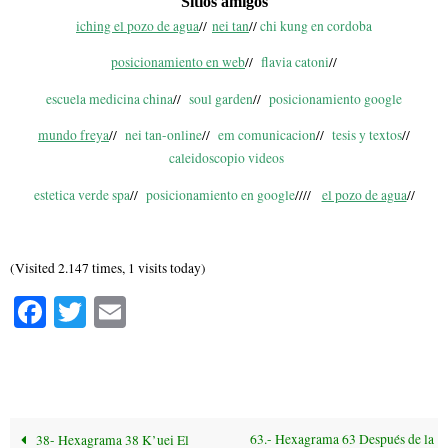
Sitios amigos
iching el pozo de agua
//
nei tan
//
chi kung en cordoba
posicionamiento en web
//
flavia catoni
//
escuela medicina china
//
soul garden
//
posicionamiento google
mundo freya
//
nei tan-online
//
em comunicacion
//
tesis y textos
//
caleidoscopio videos
estetica verde spa
//
posicionamiento en google
////
el pozo de agua
//
(Visited 2.147 times, 1 visits today)
Fa
T
E
ce
wi
m
bo
tte
ail
ok
r
63.- Hexagrama 63 Después de la
38- Hexagrama 38 K’uei El