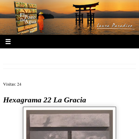
Ir
al
contenido
22.- Hexagrama 22 La Gracia
Visitas: 24
Hexagrama 22 La Gracia