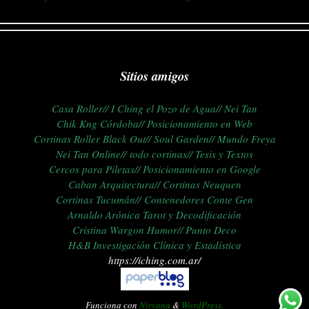
Sitios amigos
Casa Roller//
I Ching el Pozo de Agua//
Nei Tan
Chik Kng Córdoba//
Posicionamiento en Web
Cortinas Roller Black Out//
Soul Garden//
Mundo Freya
Nei Tan Online//
todo cortinas//
Tesis y Textos
Cercos para Piletas//
Posicionamiento en Google
Caban Arquitectura//
C
ortinas Neuquen
Cortinas Tucumán//
Contenedores Conte Gen
Arnaldo Arónica Tarot y Decodificación
Cristina Wargon Humor//
Punto Deco
H&B Investigación Clínica y Estadística
https://iching.com.ar/
Funciona con
Nirvana
&
WordPress.