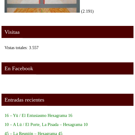
(2.191)
Visitaa
Vistas totales:
3.557
En Facebook
Entradas recientes
16 – Yü / El Entusiasmo Hexagrama 16
10 – A Lü / El Porte, La Pisada – Hexagrama 10
45 – La Reunión – Hexagrama 45