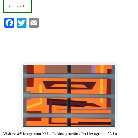
Ver más
Fa
T
E
ce
wi
m
bo
tte
ail
23.- Hexagrama 23 La
ok
r
Desintegración
Visitas: 45Hexagrama 23 La Desintegración / Po Hexagrama 23 La