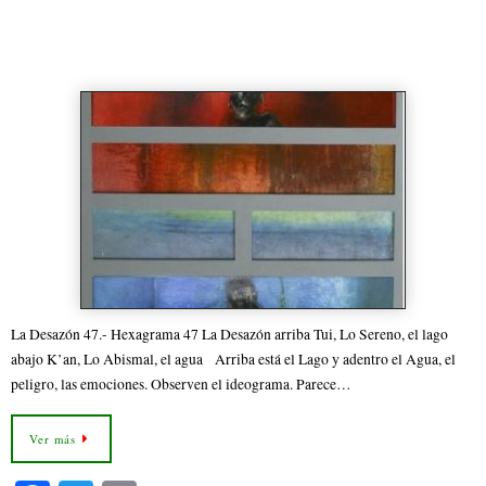
ce
wi
m
bo
tte
ail
47.- Hexagrama 47 La Desazón
ok
r
La Desazón 47.- Hexagrama 47 La Desazón arriba Tui, Lo Sereno, el lago
abajo K’an, Lo Abismal, el agua Arriba está el Lago y adentro el Agua, el
peligro, las emociones. Observen el ideograma. Parece…
Ver más