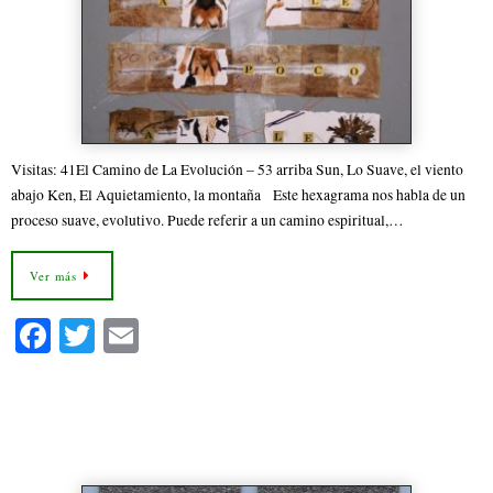
Visitas: 41El Camino de La Evolución – 53 arriba Sun, Lo Suave, el viento
abajo Ken, El Aquietamiento, la montaña Este hexagrama nos habla de un
proceso suave, evolutivo. Puede referir a un camino espiritual,…
Ver más
Fa
T
E
ce
wi
m
bo
tte
ail
26- La Fuerza Domesticadora de lo
ok
r
Grande Hexagrama 26