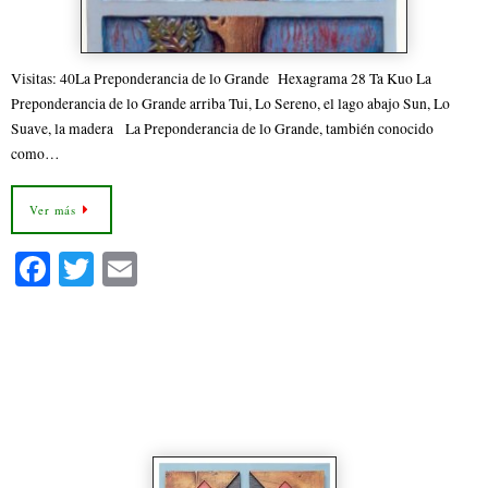
Visitas: 40La Preponderancia de lo Grande Hexagrama 28 Ta Kuo La
Preponderancia de lo Grande arriba Tui, Lo Sereno, el lago abajo Sun, Lo
Suave, la madera La Preponderancia de lo Grande, también conocido
como…
Ver más
Fa
T
E
ce
wi
m
bo
tte
ail
24.- Hexagrama 24 El Retorno
ok
r
Tiempo del Solsticio I Ching
Online