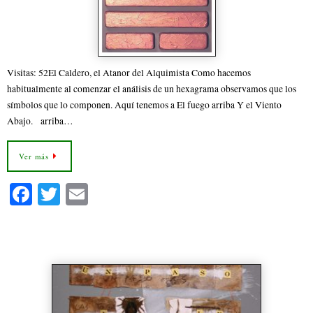
Visitas: 52El Caldero, el Atanor del Alquimista Como hacemos
habitualmente al comenzar el análisis de un hexagrama observamos que los
símbolos que lo componen. Aquí tenemos a El fuego arriba Y el Viento
Abajo. arriba…
Ver más
Fa
T
E
ce
wi
m
bo
tte
ail
53 – La Evolución
ok
r