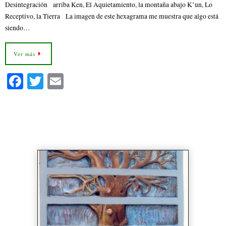
Desintegración arriba Ken, El Aquietamiento, la montaña abajo K’un, Lo
Receptivo, la Tierra La imagen de este hexagrama me muestra que algo está
siendo…
Ver más
Fa
T
E
ce
wi
m
bo
tte
ail
28- Hexagrama 28 Ta Kuo La
ok
r
Preponderancia de lo Grande