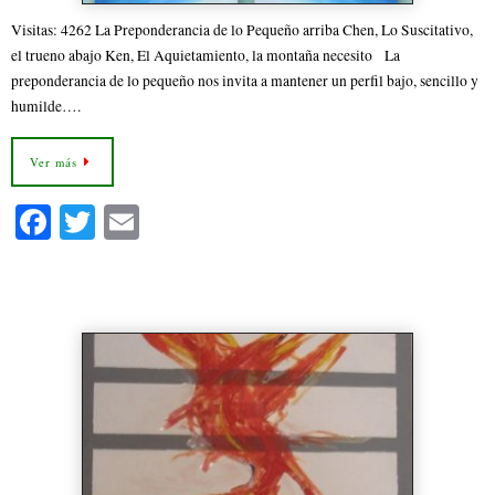
Visitas: 4262 La Preponderancia de lo Pequeño arriba Chen, Lo Suscitativo,
el trueno abajo Ken, El Aquietamiento, la montaña necesito La
preponderancia de lo pequeño nos invita a mantener un perfil bajo, sencillo y
humilde….
Ver más
Fa
T
E
ce
wi
m
bo
tte
ail
33- Hexagrama 33 La Retirada
ok
r