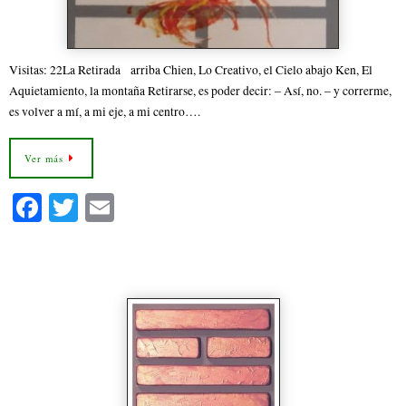
Visitas: 22La Retirada arriba Chien, Lo Creativo, el Cielo abajo Ken, El
Aquietamiento, la montaña Retirarse, es poder decir: – Así, no. – y correrme,
es volver a mí, a mi eje, a mi centro….
Ver más
Fa
T
E
ce
wi
m
bo
tte
ail
50 – El Caldero Hexagrama 50
ok
r