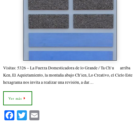
Visitas: 5326 – La Fuerza Domesticadora de lo Grande / Ta Ch’u arriba
Ken, El Aquietamiento, la montaña abajo Ch’ien, Lo Creativo, el Cielo Este
hexagrama nos invita a realizar una revisión, a dar…
Ver más
Fa
T
E
ce
wi
m
bo
tte
ail
El I Ching y la Dinámica del