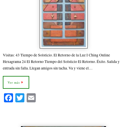
Visitas: 43 Tiempo de Solsticio. El Retorno de la Luz I Ching Online
Hexagrama 24 El Retorno Tiempo del Solsticio El Retorno. Éxito. Salida y
entrada sin falla. Llegan amigos sin tacha. Va y viene el…
Ver más
Fa
T
E
ce
wi
m
bo
tte
ail
42.- Hexagrama 42 El Aumento
ok
r