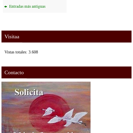
bo
tte
ail
Entradas más antiguas
ok
r
Visitaa
Vistas totales:
3.608
Contacto