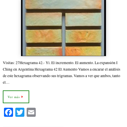
Visitas: 27Hexagrama 42.- Yi. El incremento. El aumento. La expansión I
Ching en Argentina Hexagrama 42 El Aumento Vamos a encarar el análisis
de este hexagrama observando sus trigramas. Vamos a ver que ambos, tanto
el…
Ver más
Fa
T
E
ce
wi
m