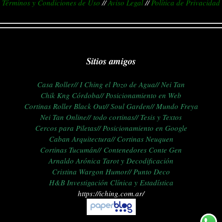
Términos y Condiciones de Uso
//
Aviso Legal
//
Política de Privacidad
Sitios amigos
Casa Roller//
I Ching el Pozo de Agua//
Nei Tan
Chik Kng Córdoba//
Posicionamiento en Web
Cortinas Roller Black Out//
Soul Garden//
Mundo Freya
Nei Tan Online//
todo cortinas//
Tesis y Textos
Cercos para Piletas//
Posicionamiento en Google
Caban Arquitectura//
C
ortinas Neuquen
Cortinas Tucumán//
Contenedores Conte Gen
Arnaldo Arónica Tarot y Decodificación
Cristina Wargon Humor//
Punto Deco
H&B Investigación Clínica y Estadística
https://iching.com.ar/