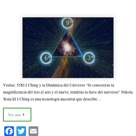
ok
r
universo
Visitas: 55El I Ching y la Dinámica del Universo “Si conocieras la
magnificencia del tres el seis y el nueve, tendrías la llave del universo” Nikola
Tesla El I Ching es una tecnología ancestral que describe…
Ver más
Fa
T
E